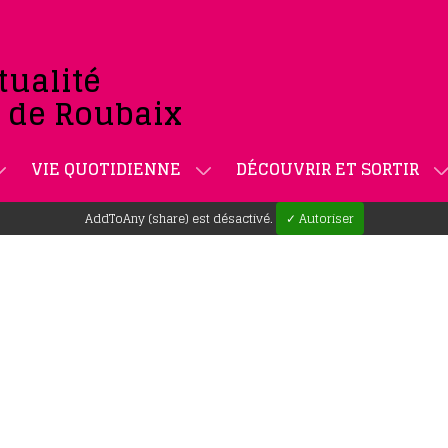
tualité
e de Roubaix
VIE QUOTIDIENNE
DÉCOUVRIR ET SORTIR
AddToAny (share) est désactivé.
✓ Autoriser