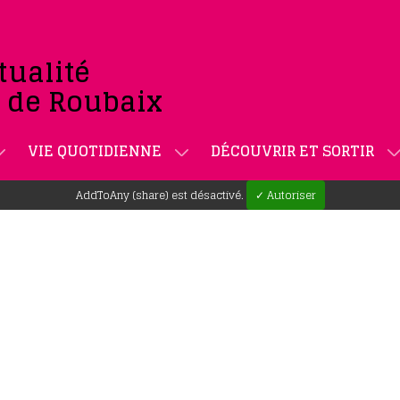
tualité
e de Roubaix
VIE QUOTIDIENNE
DÉCOUVRIR ET SORTIR
AddToAny (share) est désactivé.
✓ Autoriser