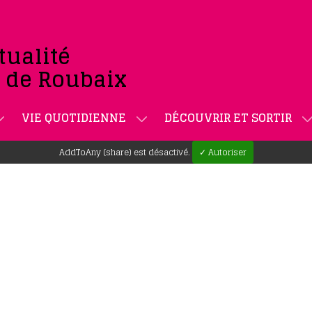
tualité
e de Roubaix
VIE QUOTIDIENNE
DÉCOUVRIR ET SORTIR
AddToAny (share) est désactivé.
✓ Autoriser