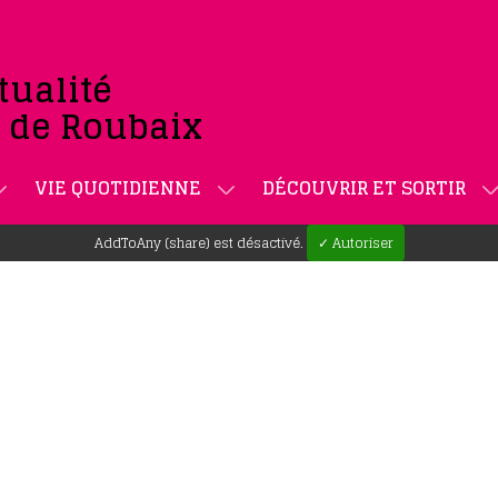
tualité
e de Roubaix
VIE QUOTIDIENNE
DÉCOUVRIR ET SORTIR
AddToAny (share) est désactivé.
✓ Autoriser