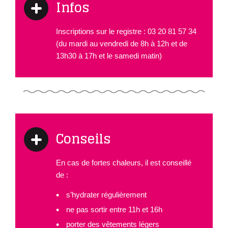
Infos
Inscriptions sur le registre : 03 20 81 57 34
(du mardi au vendredi de 8h à 12h et de
13h30 à 17h et le samedi matin)
Conseils
En cas de fortes chaleurs, il est conseillé
de :
s’hydrater régulièrement
ne pas sortir entre 11h et 16h
porter des vêtements légers