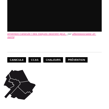
Attention Canicule ! Des risques existent pour...
par
affairessociales-et-
sante
CANICULE
CCAS
CHALEURS
PRÉVENTION