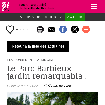
Toute l'actualité
de la ville de Roubaix
AddToAny (share) est désactivé.
✓ Autoriser
Coups de cœur
Retour à la liste des actualités
ENVIRONNEMENT
| PATRIMOINE
Le Parc Barbieux,
jardin remarquable !
Coups de cœur
Publié le 9 mai 2022
|