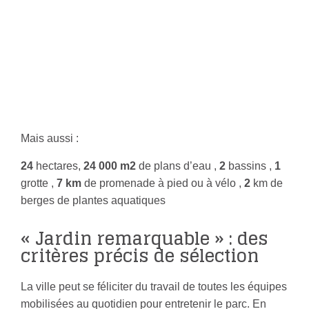
50
ESPÈCES D’OISEAUX RÉPERTORIÉES
12
ESPÈCES DE POISSONS RÉPERTORIÉES
Mais aussi :
24
hectares,
24 000 m2
de plans d’eau ,
2
bassins ,
1
grotte ,
7 km
de promenade à pied ou à vélo ,
2
km de
berges de plantes aquatiques
« Jardin remarquable » : des
critères précis de sélection
La ville peut se féliciter du travail de toutes les équipes
mobilisées au quotidien pour entretenir le parc. En