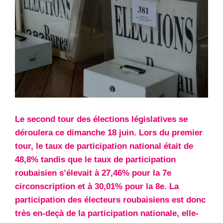
Le second tour des élections législatives se
déroulera ce dimanche 18 juin. Lors du premier
tour, le taux de participation national était de
48,8% tandis que le taux de participation
roubaisien s’élevait à 27,46% pour la 7e
circonscription et à 30,01% pour la 8e. La
participation des électeurs roubaisiens est donc
très en-deçà de la participation nationale, elle-