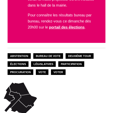
dans le hall de la mairie.
Pour connaître les résultats bureau par
bureau, rendez-vous ce dimanche dès
20h00 sur le
portail des élections
.
ABSTENTION
BUREAU DE VOTE
DEUXIÈME TOUR
ÉLECTIONS
LÉGISLATIVES
PARTICIPATION
PROCURATION
VOTE
VOTER