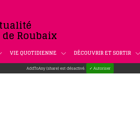
tualité
e de Roubaix
VIE QUOTIDIENNE
DÉCOUVRIR ET SORTIR
AddToAny (share) est désactivé.
✓ Autoriser