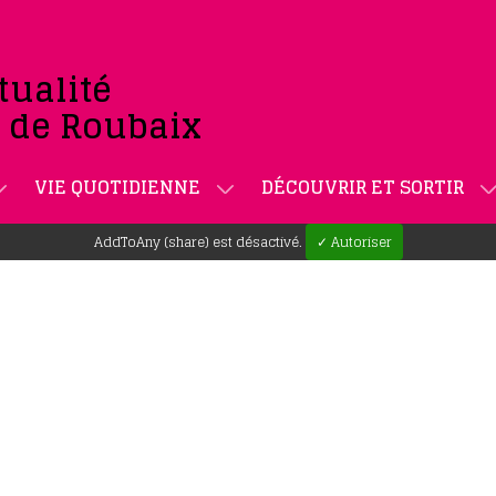
tualité
e de Roubaix
VIE QUOTIDIENNE
DÉCOUVRIR ET SORTIR
AddToAny (share) est désactivé.
✓ Autoriser