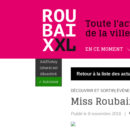
Toute l'ac
de la vill
EN CE MOMENT
AddToAny
(share) est
désactivé.
Retour à la liste des actu
✓ Autoriser
DÉCOUVRIR ET SORTIR
| ÉVÉN
Miss Roubai
Publié le 8 novembre 2016
|