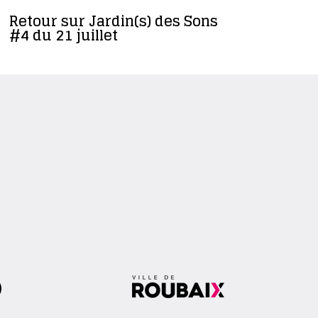
Retour sur Jardin(s) des Sons
Revivez l
#4 du 21 juillet
d’artifice
photos