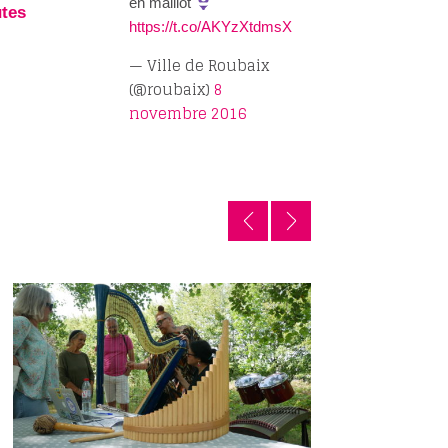
en maillot
utes
https://t.co/AKYzXtdmsX
— Ville de Roubaix
(@roubaix)
8
novembre 2016