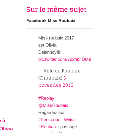
Sur le même sujet
Facebook Miss Roubaix
Miss roubaix 2017
est Olivia
Delannoy!!!!
pic.twitter.com/7p2fa9IDM8
— Ville de Roubaix
(@roubaix)
5
novembre 2016
#Replay
@MissRoubaix
Regardez sur
#Periscope
:
#Miss
 à
#Roubaix
: passage
Olivia