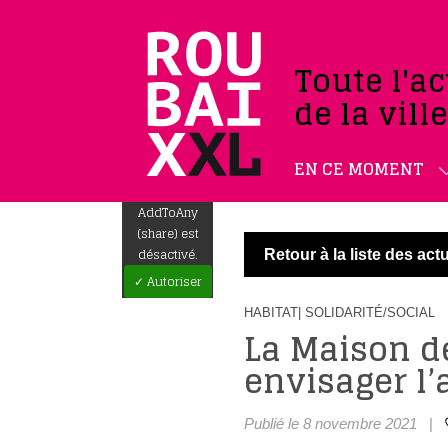
Toute l'ac
de la vill
EN CE MOMENT
AddToAny
(share) est
désactivé.
Retour à la liste des actu
✓ Autoriser
HABITAT
| SOLIDARITÉ/SOCIAL
La Maison de
envisager l’
Publié le 8 novembre 2021
|