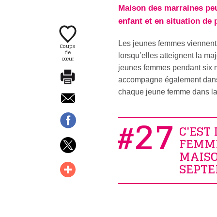
Maison des marraines peut
enfant et en situation de 
Les jeunes femmes viennent 
Coups
de
lorsqu’elles atteignent la ma
cœur
jeunes femmes pendant six mo
accompagne également dans l
chaque jeune femme dans la c
27
C'EST
FEMME
MAISO
SEPTE