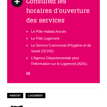
Consultez les
horaires d’ouverture
des services
Le Pôle Habitat Ancien
Le Pôle Logement
Le Service Communal d’Hygiène et de
Santé (SCHS)
L’Agence Départementale pour
l’Information sur le Logement (ADIL)
ici
HABITAT
LOGEMENT