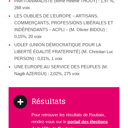
PARTI ANIMALISTE (Mme Hélène THOUY) : 1,97 %,
268 voix
LES OUBLIÉS DE L’EUROPE – ARTISANS,
COMMERÇANTS, PROFESSIONS LIBÉRALES ET
INDÉPENDANTS – ACPLI – (M. Olivier BIDOU) :
0,15%, 20 voix
UDLEF (UNION DÉMOCRATIQUE POUR LA
LIBERTÉ ÉGALITÉ FRATERNITÉ) (M. Christian Luc
PERSON) : 0,01%, 1 voix
UNE EUROPE AU SERVICE DES PEUPLES (M.
Nagib AZERGUI) : 2,02%, 275 voix
Résultats
Pour retrouver les résultats de Roubaix,
rendez-vous sur le
portail des élections