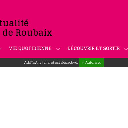
tualité
e de Roubaix
VIE QUOTIDIENNE
DÉCOUVRIR ET SORTIR
AddToAny (share) est désactivé.
✓ Autoriser