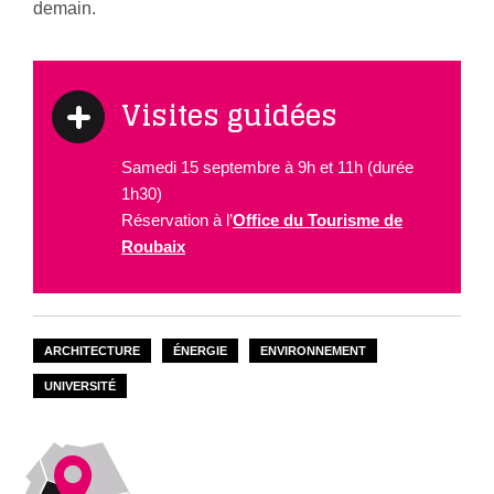
demain.
Visites guidées
Samedi 15 septembre à 9h et 11h (durée
1h30)
Réservation à l’
Office du Tourisme de
Roubaix
ARCHITECTURE
ÉNERGIE
ENVIRONNEMENT
UNIVERSITÉ