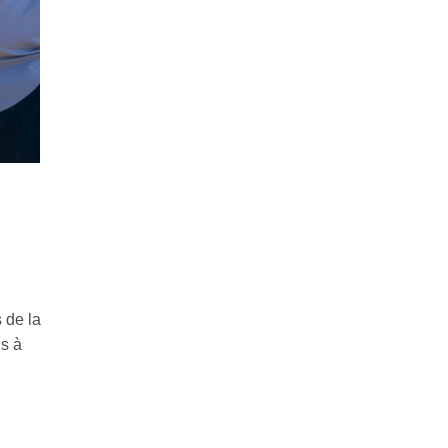
 de la
is à