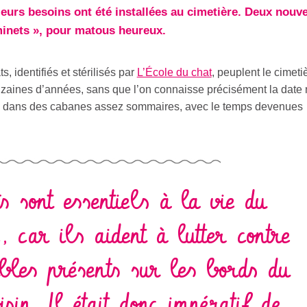
eurs besoins ont été installées au cimetière. Deux nouv
minets », pour matous heureux.
 identifiés et stérilisés par
L’École du chat
, peuplent le cimeti
zaines d’années, sans que l’on connaisse précisément la date 
fuge dans des cabanes assez sommaires, avec le temps devenues
s sont essentiels à la vie du
e, car ils aident à lutter contre
ibles présents sur les bords du
isin. Il était donc impératif de