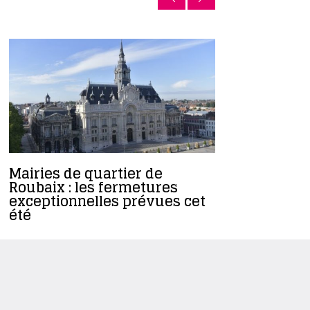
Mairies de quartier de
Mairies d
Roubaix : les fermetures
Sud : de 
exceptionnelles prévues cet
d’accueil
été
de fortes