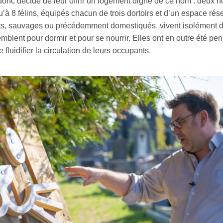
 donc décidé de leur offrir un logement digne de ce nom : deux h
u’à 8 félins, équipés chacun de trois dortoirs et d’un espace rés
ants, sauvages ou précédemment domestiqués, vivent isolément 
semblent pour dormir et pour se nourrir. Elles ont en outre été pe
fluidifier la circulation de leurs occupants.