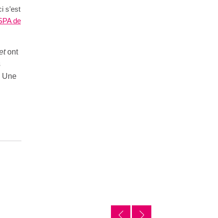
i s’est
SPA de
et
ont
s
. Une