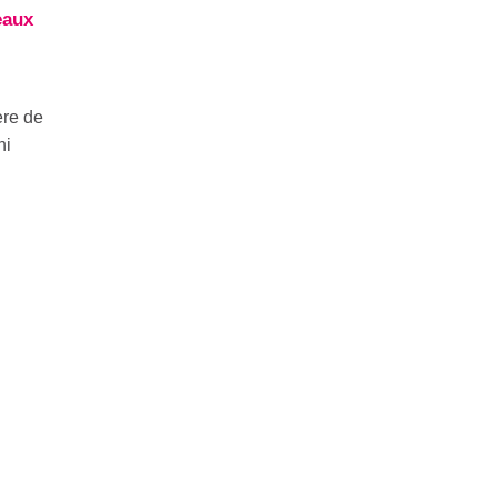
eaux
ère de
ni