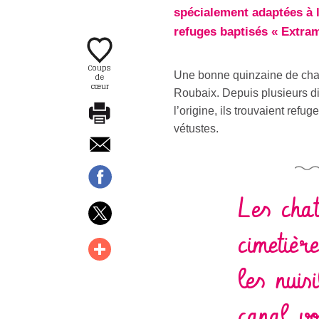
spécialement adaptées à l
refuges baptisés « Extra
Coups
Une bonne quinzaine de chats,
de
cœur
Roubaix. Depuis plusieurs di
l’origine, ils trouvaient re
vétustes.
Les chat
cimetièr
les nuis
canal vo