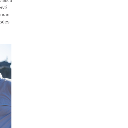
ôtels à
ervé
durant
nsées