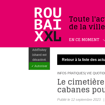
Toute l'ac
de la vill
EN CE MOMENT
AddToAny
(share) est
désactivé.
Retour à la liste des actu
✓ Autoriser
INFOS PRATIQUES
| VIE QUOTI
Le cimetière
cabanes po
Publié le 12 septembre 2023
|