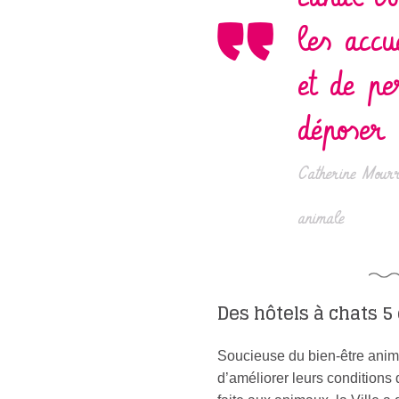
les accu
et de pe
déposer 
Catherine Mourro
animale
Des hôtels à chats 5 
Soucieuse du bien-être animal
d’améliorer leurs conditions d