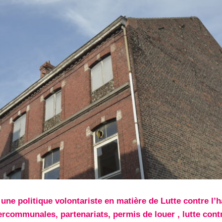
une politique volontariste en matière de Lutte contre l’h
tercommunales, partenariats, permis de louer , lutte cont