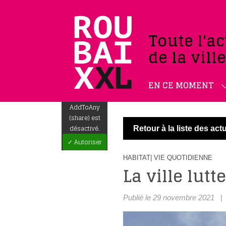
Toute l'ac
de la vill
EN CE MOMENT
AddToAny
(share) est
désactivé.
Retour à la liste des actu
✓ Autoriser
HABITAT
| VIE QUOTIDIENNE
La ville lutt
Publié le 29 novembre 2021
|