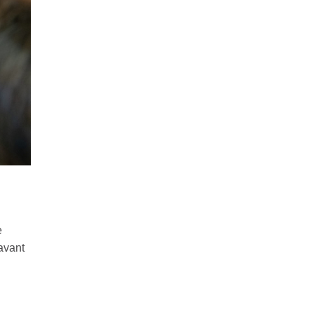
e
 avant