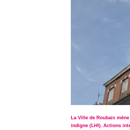
La Ville de Roubaix mène 
indigne (LHI). Actions in