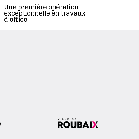
Une première opération
Le servi
exceptionnelle en travaux
côtés des
d’office