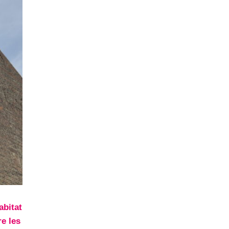
abitat
re les