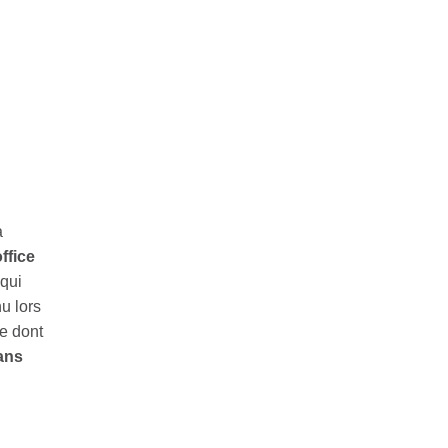
T
UNE
U
N
a
ffice
 qui
u lors
le dont
ans