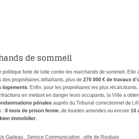
REFUS DE PERMIS
LOGEMENTS ON
DE LOUER ONT ÉTÉ
FAIT L’OBJET D’
E
DÉLIVRÉS
RÉNOVATION O
D’UNE MISE E
SÉCURITÉ
chands de sommeil
politique forte de lutte contre les marchands de sommeil. Elle 
s des propriétaires défaillants, plus de
270 000 € de travaux d’o
es logements
. Enfin, pour les propriétaires les plus récalcitrants,
ractions en mettant en danger leurs occupants, la Ville a obten
ondamnations pénales
auprès du Tribunal correctionnel de Lil
 :
8 mois de prison ferme
, de lourdes amendes ou encore
10 
 bien immobilier
.
aïs Gadeau , Service Communication , ville de Roubaix