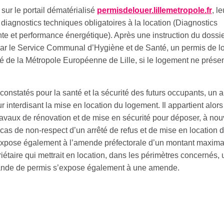
r sur le portail dématérialisé
permisdelouer.lillemetropole.fr
, le
gnostics techniques obligatoires à la location (Diagnostics
nte et performance énergétique). Après une instruction du dossie
par le Service Communal d’Hygiène et de Santé, un permis de l
êté de la Métropole Européenne de Lille, si le logement ne prése
constatés pour la santé et la sécurité des futurs occupants, un a
ur interdisant la mise en location du logement. Il appartient alors
travaux de rénovation et de mise en sécurité pour déposer, à no
s de non-respect d’un arrêté de refus et de mise en location 
s’expose également à l’amende préfectorale d’un montant maxima
étaire qui mettrait en location, dans les périmètres concernés, 
nde de permis s’expose également à une amende.
86
+ de 300