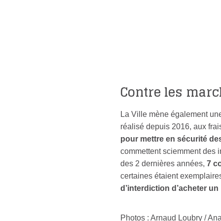
DEMANDES
D’AUTORISATION
PRÉALABLE DE MIS
EN LOCATION ONT
ÉTÉ INSTRUITES
Contre les mar
La Ville mène également une 
réalisé depuis 2016, aux frai
pour mettre en sécurité d
commettent sciemment des inf
des 2 dernières années,
7 c
certaines étaient exemplaires
d’interdiction d’acheter un
Photos : Arnaud Loubry / An