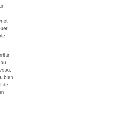
ur
r et
ouer
nte
rrêté
 au
uveau,
du bien
l de
un