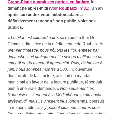
Grand-Plage ouvrait ses portes, en fanfare,
le
dimanche après-midi (
voir Roubaixxl n°81
). Un an
après, ce rendez-vous hebdomadaire a
définitivement rencontré son public, voire ses
publics.
« Le bilan est extraordinaire,
se réjouit Esther De
Climmer, directrice de la médiathèque de Roubaix. Au
premier trimestre, nous frôlions les 400 entrées par
dimanche, soit pratiquement le niveau d’affluence du
samedi ou du mercredi après-midi. Puis, de janvier à
juin, nous sommes montés à 500. »
L’ouverture
dominicale de la structure, acte fort du mandat
municipal en faveur de la lecture publique, répondait
bien à une vraie demande.
« Non seulement les
Roubaisiens viennent à la Médiathèque le dimanche
après-midi, mais ils y restent plus longtemps,
poursuit
la responsable.
Ils s’y posent plusieurs heures pour
lire ou participer aux animations, dans l’esprit tiers-lieu