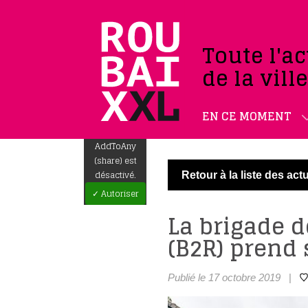
Toute l'ac
de la vill
EN CE MOMENT
AddToAny
(share) est
désactivé.
Retour à la liste des actu
✓ Autoriser
La brigade 
(B2R) prend
Publié le 17 octobre 2019
|