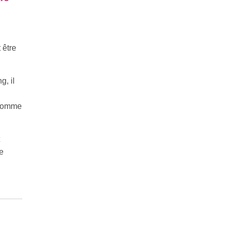
 être
g, il
, comme
e