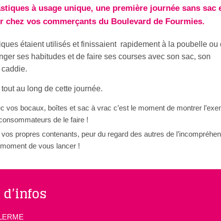
astiques à usage unique, une première journée sans sac 
er chez vos commerçants du Boulevard de Fourmies.
ques étaient utilisés et finissaient rapidement à la poubelle ou
anger ses habitudes et de faire ses courses avec son sac, son
 caddie.
ut au long de cette journée.
c vos bocaux, boîtes et sac à vrac c’est le moment de montrer l’exe
consommateurs de le faire !
 vos propres contenants, peur du regard des autres de l’incompréhen
moment de vous lancer !
 d’infos
ILLERME