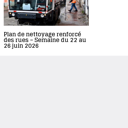
Plan de nettoyage renforcé
Roubaix 
des rues – Semaine du 22 au
climat : p
26 juin 2026
Clim’ARC