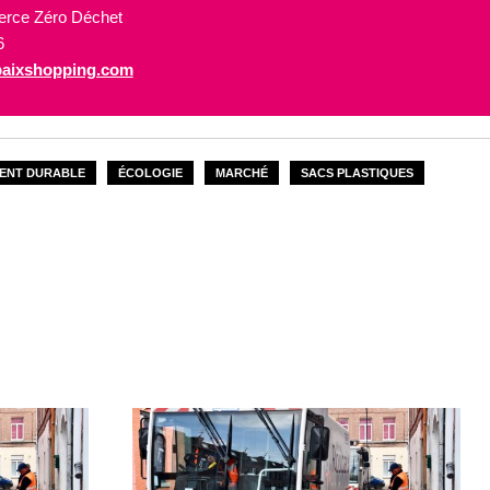
erce Zéro Déchet
6
aixshopping.com
ENT DURABLE
ÉCOLOGIE
MARCHÉ
SACS PLASTIQUES