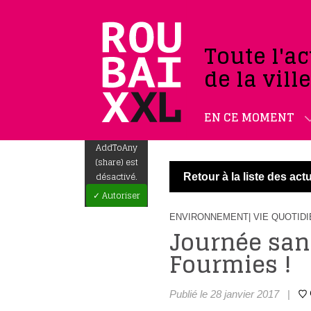
Toute l'ac
de la vill
EN CE MOMENT
AddToAny
(share) est
désactivé.
Retour à la liste des actu
✓ Autoriser
ENVIRONNEMENT
| VIE QUOTID
Journée san
Fourmies !
Publié le 28 janvier 2017
|