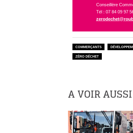
Conseillère Comm
Tél : 07 84 09 97 5
zerodechet@roub
COMMERÇANTS
DÉVELOPPEM
ZÉRO DÉCHET
A VOIR AUSSI