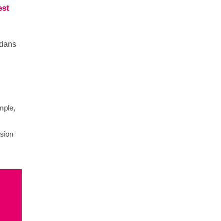
est
 dans
mple,
sion