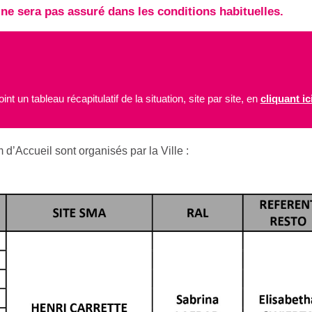
 ne sera pas assuré dans les conditions habituelles.
int un tableau récapitulatif de la situation, site par site, en
cliquant ic
d’Accueil sont organisés par la Ville :