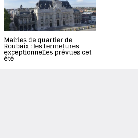
Mairies de quartier de
Mairies d
Roubaix : les fermetures
Sud : de 
exceptionnelles prévues cet
d’accueil
été
de fortes