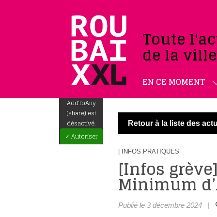
Toute l'ac
de la vill
EN CE MOMENT
AddToAny
(share) est
désactivé.
Retour à la liste des actu
✓ Autoriser
| INFOS PRATIQUES
[Infos grève
Minimum d’A
Publié le 3 décembre 2024
|