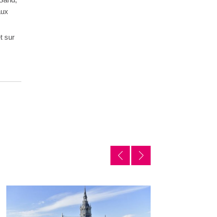
aux
t sur