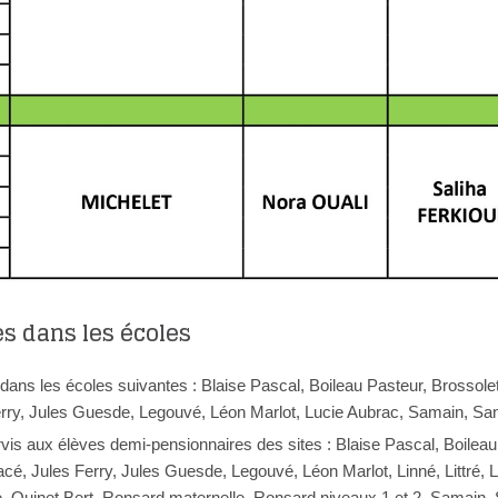
 dans les écoles
dans les écoles suivantes : Blaise Pascal, Boileau Pasteur, Brossolet
ry, Jules Guesde, Legouvé, Léon Marlot, Lucie Aubrac, Samain, Sa
vis aux élèves demi-pensionnaires des sites : Blaise Pascal, Boileau
é, Jules Ferry, Jules Guesde, Legouvé, Léon Marlot, Linné, Littré, 
, Quinet Bert, Ronsard maternelle, Ronsard niveaux 1 et 2, Samain,