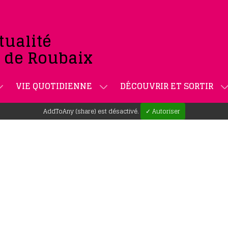
tualité
e de Roubaix
VIE QUOTIDIENNE
DÉCOUVRIR ET SORTIR
AddToAny (share) est désactivé.
✓ Autoriser