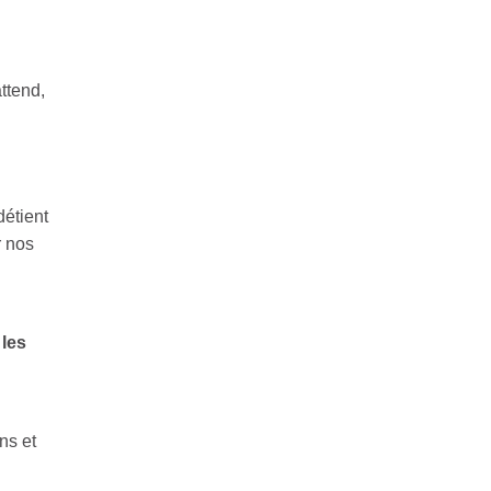
ttend,
détient
r nos
 les
ns et