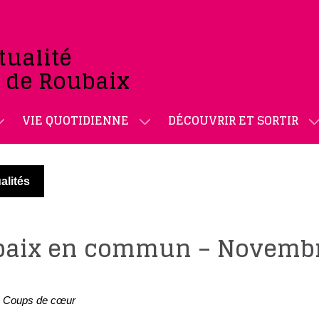
tualité
e de Roubaix
VIE QUOTIDIENNE
DÉCOUVRIR ET SORTIR
alités
baix en commun – Novemb
Coups de cœur