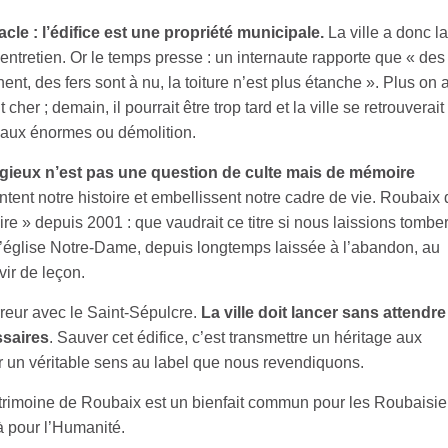
acle : l’édifice est une propriété municipale.
La ville a donc la
entretien. Or le temps presse : un internaute rapporte que « des
t, des fers sont à nu, la toiture n’est plus étanche ». Plus on a
cher ; demain, il pourrait être trop tard et la ville se retrouverait
avaux énormes ou démolition.
ligieux n’est pas une question de culte mais de mémoire
tent notre histoire et embellissent notre cadre de vie. Roubaix 
stoire » depuis 2001 : que vaudrait ce titre si nous laissions tombe
église Notre-Dame, depuis longtemps laissée à l’abandon, au
vir de leçon.
reur avec le Saint-Sépulcre.
La ville doit lancer sans attendre
ssaires
. Sauver cet édifice, c’est transmettre un héritage aux
r un véritable sens au label que nous revendiquons.
trimoine de Roubaix est un bienfait commun pour les Roubaisie
à pour l’Humanité.