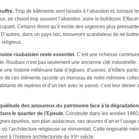
uffre.
Trop de bâtiments sont laissés à l’abandon et, lorsque le
ux, on choisit trop souvent l’abandon ,voire le bulldozer. Effacer
cupant. Certains diront qu’il existe des urgences plus pressant
. D’autres, dans un pays laïc, trouveront scandaleux de se battre
 religieux.
moine roubaisien reste essentiel.
C’est une richesse commune
lle. Roubaix n’est pas seulement une ancienne cité industrielle :
te une histoire millénaire faite d’églises, d’usines, d’hôtels partic
un de ces éléments raconte un morceau de notre mémoire collec
habitants de repères et d’un lien avec le passé, c’est leur dénier 
quiétude des amoureux du patrimoine face à la dégradation
dans le quartier de l’Epeule.
Construite dans les années 1960,
lignes épurées, son plan audacieux, ses œuvres d’art et l’usage 
ù l’architecture religieuse se réinventait. Cette originalité méri
ient à l’histoire architecturale du XXᵉ siècle.