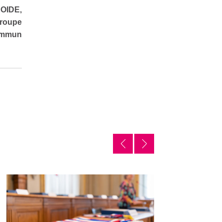
OIDE,
groupe
ommun