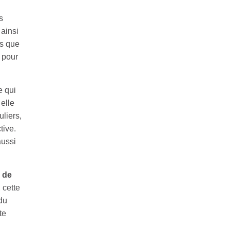
s
 ainsi
es que
 pour
 qui
 elle
uliers,
tive.
aussi
 de
 cette
du
te