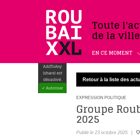
Toute l'ac
de la vill
EN CE MOMENT
AddToAny
(share) est
désactivé.
Retour à la liste des actu
✓ Autoriser
EXPRESSION POLITIQUE
Groupe Rou
2025
Publié le 23 octobre 2025
|