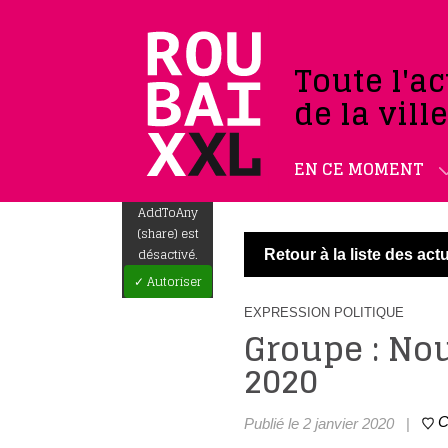
Toute l'ac
de la vill
EN CE MOMENT
AddToAny
(share) est
désactivé.
Retour à la liste des actu
✓ Autoriser
EXPRESSION POLITIQUE
Groupe : Nou
2020
C
Publié le 2 janvier 2020
|