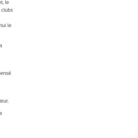
t, le
s clubs
hui le
a
 pensé
eur.
e