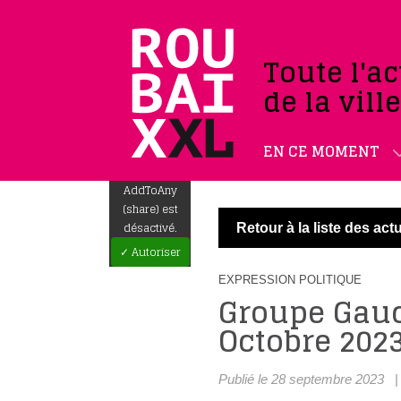
Toute l'ac
de la vill
EN CE MOMENT
AddToAny
(share) est
désactivé.
Retour à la liste des actu
✓ Autoriser
EXPRESSION POLITIQUE
Groupe Gauc
Octobre 202
Publié le 28 septembre 2023
|