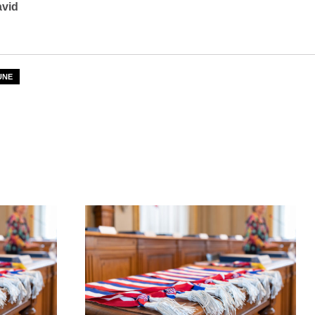
avid
UNE