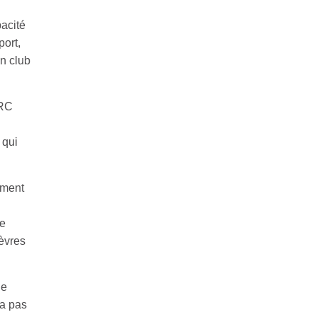
acité
port,
n club
 RC
 qui
ement
ne
ièvres
de
 a pas