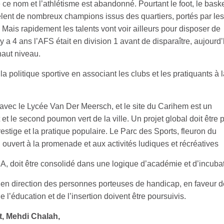
 ce nom et l’athlétisme est abandonné. Pourtant le foot, le baske
ecèlent de nombreux champions issus des quartiers, portés par le
Mais rapidement les talents vont voir ailleurs pour disposer de
 y a 4 ans l’AFS était en division 1 avant de disparaître, aujourd’
haut niveau.
 la politique sportive en associant les clubs et les pratiquants à l
n avec le Lycée Van Der Meersch, et le site du Carihem est un
t le second poumon vert de la ville. Un projet global doit être
restige et la pratique populaire. Le Parc des Sports, fleuron du
eu ouvert à la promenade et aux activités ludiques et récréatives
A, doit être consolidé dans une logique d’académie et d’incubat
ts en direction des personnes porteuses de handicap, en faveur d
de l’éducation et de l’insertion doivent être poursuivis.
t, Mehdi Chalah,