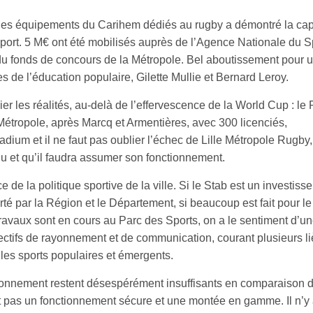
ues équipements du Carihem dédiés au rugby a démontré la cap
e sport. 5 M€ ont été mobilisés auprès de l’Agence Nationale du S
 du fonds de concours de la Métropole. Bel aboutissement pour u
es de l’éducation populaire, Gilette Mullie et Bernard Leroy.
ier les réalités, au-delà de l’effervescence de la World Cup : le
 Métropole, après Marcq et Armentières, avec 300 licenciés,
adium et il ne faut pas oublier l’échec de Lille Métropole Rugby,
u et qu’il faudra assumer son fonctionnement.
 de la politique sportive de la ville. Si le Stab est un investiss
té par la Région et le Département, si beaucoup est fait pour le
 travaux sont en cours au Parc des Sports, on a le sentiment d’u
jectifs de rayonnement et de communication, courant plusieurs l
s les sports populaires et émergents.
tionnement restent désespérément insuffisants en comparaison 
nt pas un fonctionnement sécure et une montée en gamme. Il n’y