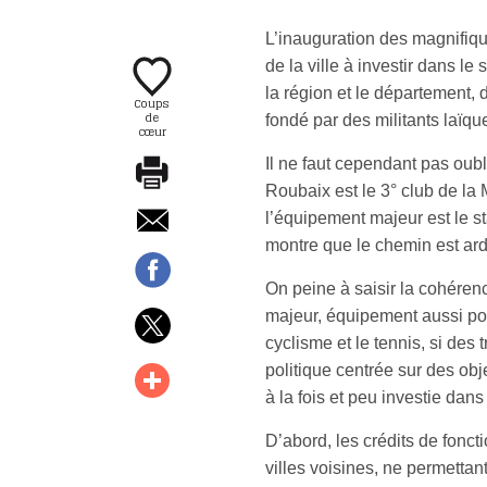
L’inauguration des magnifiq
de la ville à investir dans l
la région et le département,
Coups
de
fondé par des militants laïqu
cœur
Il ne faut cependant pas oubl
Roubaix est le 3° club de la
l’équipement majeur est le st
montre que le chemin est ard
On peine à saisir la cohérence
majeur, équipement aussi por
cyclisme et le tennis, si des
politique centrée sur des ob
à la fois et peu investie dan
D’abord, les crédits de fonc
villes voisines, ne permetta