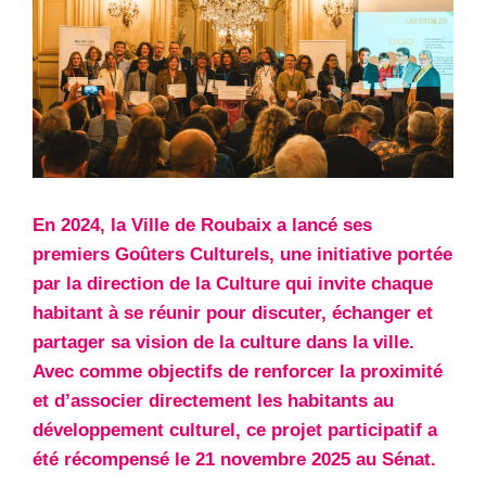
En 2024, la Ville de Roubaix a lancé ses
premiers Goûters Culturels, une initiative portée
par la direction de la Culture qui invite chaque
habitant à se réunir pour discuter, échanger et
partager sa vision de la culture dans la ville.
Avec comme objectifs de renforcer la proximité
et d’associer directement les habitants au
développement culturel, ce projet participatif a
été récompensé le 21 novembre 2025 au Sénat.