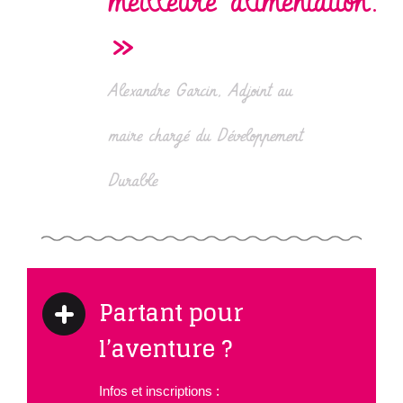
meilleure alimentation.
»
Alexandre Garcin, Adjoint au
maire chargé du Développement
Durable
Partant pour
l’aventure ?
Infos et inscriptions :