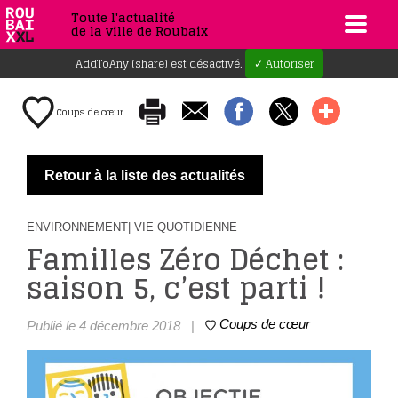
Toute l'actualité
de la ville de Roubaix
AddToAny (share) est désactivé.
✓ Autoriser
Coups de cœur
Retour à la liste des actualités
ENVIRONNEMENT
| VIE QUOTIDIENNE
Familles Zéro Déchet :
saison 5, c’est parti !
Coups de cœur
Publié le 4 décembre 2018
|