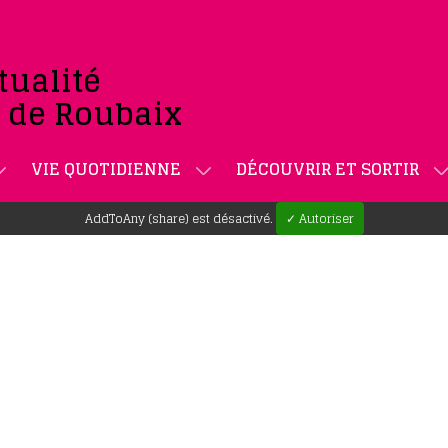
tualité
e de Roubaix
VIE QUOTIDIENNE
DÉCOUVRIR ET SORTIR
AddToAny (share) est désactivé.
✓ Autoriser