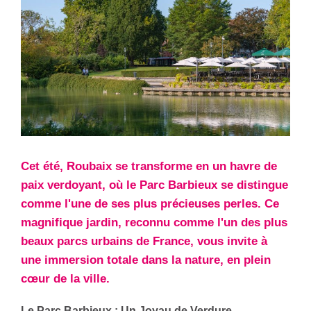
Cet été, Roubaix se transforme en un havre de
paix verdoyant, où le Parc Barbieux se distingue
comme l'une de ses plus précieuses perles. Ce
magnifique jardin, reconnu comme l'un des plus
beaux parcs urbains de France, vous invite à
une immersion totale dans la nature, en plein
cœur de la ville.
Le Parc Barbieux : Un Joyau de Verdure