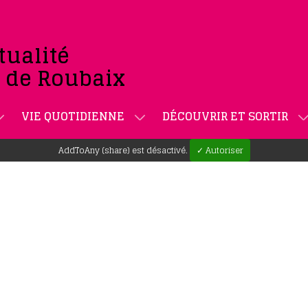
tualité
e de Roubaix
VIE QUOTIDIENNE
DÉCOUVRIR ET SORTIR
AddToAny (share) est désactivé.
✓ Autoriser