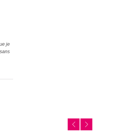
ue je
 sans