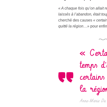
« A chaque fois qu’on allait
laissés à l’abandon, était touj
cherché des causes
« certai
quitté la région…»
pour enfin
« Certai
temps d'
certains
la régi
Anne-Marie Da 