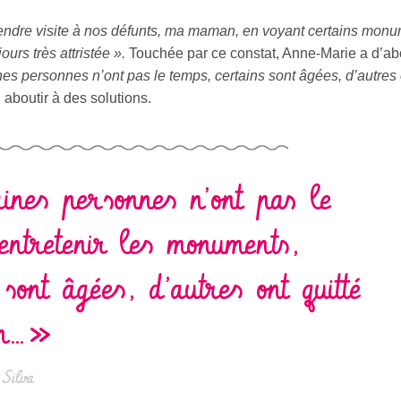
 rendre visite à nos défunts, ma maman, en voyant certains mon
ours très attristée ».
Touchée par ce constat, Anne-Marie a d’ab
nes personnes n’ont pas le temps, certains sont âgées, d’autres 
 aboutir à des solutions.
nes personnes n’ont pas le
entretenir les monuments,
 sont âgées, d’autres ont quitté
on…»
Silva