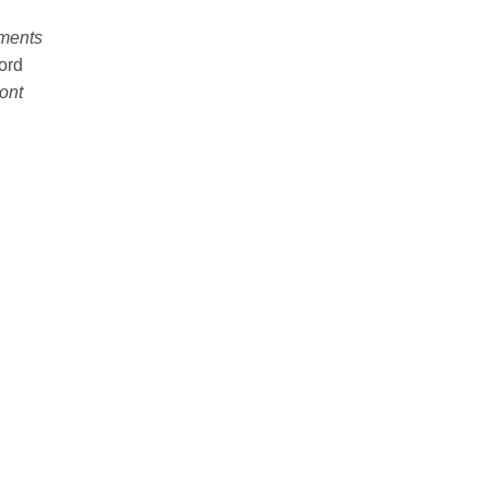
uments
ord
ont