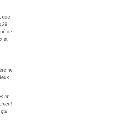
, que
s 29
qué de
x et
ère ne
 deux
s et
lement
 qui