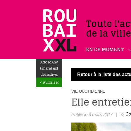
Toute l'ac
de la vill
EN CE MOMENT
AddToAny
(share) est
désactivé.
Retour à la liste des actu
✓ Autoriser
VIE QUOTIDIENNE
Elle entreti
Co
Publié le 3 mars 2017
|