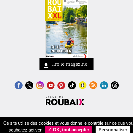
Lire le magazine
Contact
Crédits
Mentions légales
Accessibilité
Plan du site
Ce site utilise des cookies et vous donne le contrôle sur ce que vo
souhaitez activer
✓ OK, tout accepter
Personnaliser