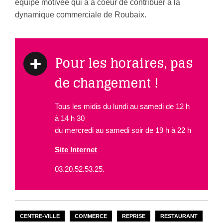
équipe motivée qui a à coeur de contribuer à la
dynamique commerciale de Roubaix.
Pour les horaires, pas
de changement !
Tous les midis du lundi au samedi de 12 h
à 14 h 30
du mercredi au samedi soir de 19 h à 22 h
Site Internet
03.20.52.53.25.
CENTRE-VILLE
COMMERCE
REPRISE
RESTAURANT