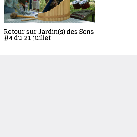
Retour sur Jardin(s) des Sons
Revivez l
#4 du 21 juillet
d’artifice
photos