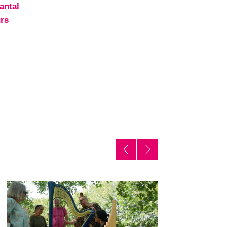
antal
urs