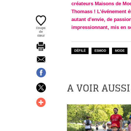
créateurs Maisons de Mo
Thomass ! L'événement éta
autant d'envie, de passio
impressionnant, mis en s
Coups
de
cœur
DÉFILÉ
ESMOD
MODE
A VOIR AUSSI