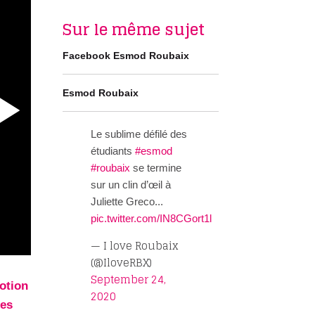
Sur le même sujet
Facebook Esmod Roubaix
Esmod Roubaix
Le sublime défilé des
étudiants
#esmod
#roubaix
se termine
sur un clin d’œil à
Juliette Greco...
pic.twitter.com/IN8CGort1l
— I love Roubaix
(@IloveRBX)
September 24,
otion
2020
les