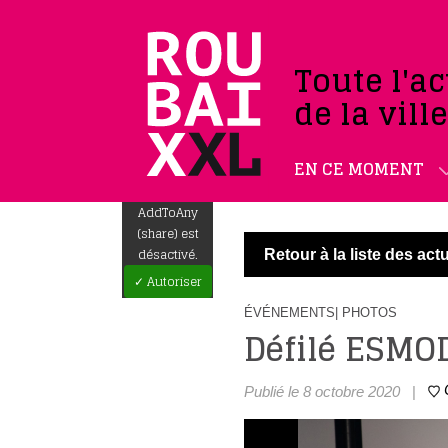
Toute l'ac
de la vill
EN CE MOMENT
AddToAny
(share) est
désactivé.
Retour à la liste des actu
✓ Autoriser
ÉVÉNEMENTS
| PHOTOS
Défilé ESMO
Publié le 8 octobre 2020
|