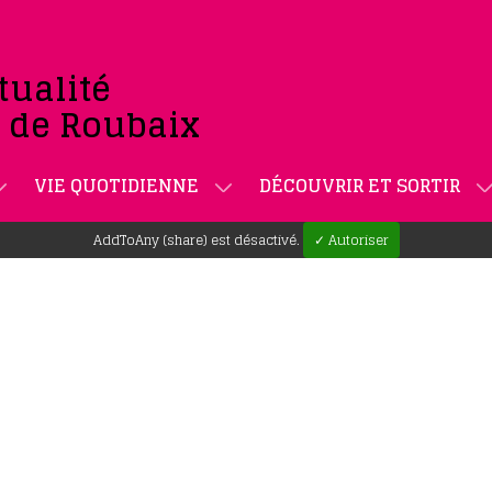
tualité
e de Roubaix
VIE QUOTIDIENNE
DÉCOUVRIR ET SORTIR
AddToAny (share) est désactivé.
✓ Autoriser