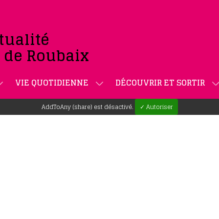
tualité
e de Roubaix
VIE QUOTIDIENNE
DÉCOUVRIR ET SORTIR
AddToAny (share) est désactivé.
✓ Autoriser