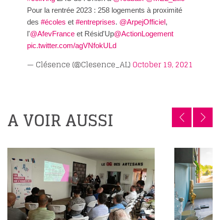
Pour la rentrée 2023 : 258 logements à proximité
des
#écoles
et
#entreprises
.
@ArpejOfficiel
,
l'
@AfevFrance
et Résid'Up
@ActionLogement
pic.twitter.com/agVNfokULd
— Clésence (@Clesence_AL)
October 19, 2021
A VOIR AUSSI