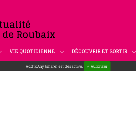
tualité
e de Roubaix
VIE QUOTIDIENNE
DÉCOUVRIR ET SORTIR
AddToAny (share) est désactivé.
✓ Autoriser