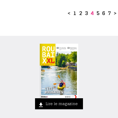
<
1
2
3
4
5
6
7
>
Lire le magazine