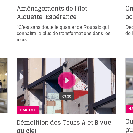
u
Aménagements de l’îlot
Un
Alouette-Espérance
po
u
"C'est sans doute le quartier de Roubaix qui
Dep
connaîtra le plus de transformations dans les
de 
mois…
H
HABITAT
Ou
Démolition des Tours A et B vue
pu
du ciel