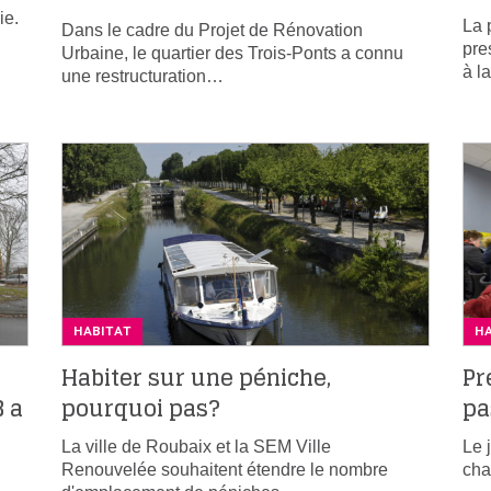
ie.
La 
Dans le cadre du Projet de Rénovation
pre
Urbaine, le quartier des Trois-Ponts a connu
à l
une restructuration…
HABITAT
H
Habiter sur une péniche,
Pr
B a
pourquoi pas?
pa
La ville de Roubaix et la SEM Ville
Le 
Renouvelée souhaitent étendre le nombre
cha