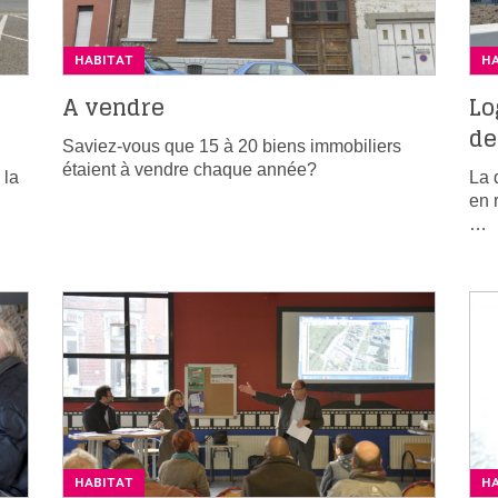
HABITAT
H
A vendre
Lo
de
Saviez-vous que 15 à 20 biens immobiliers
étaient à vendre chaque année?
 la
La 
en 
…
HABITAT
H