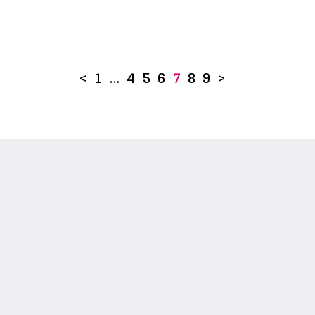
<
1
…
4
5
6
7
8
9
>