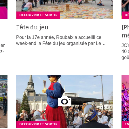
DÉCOUVRIR ET SORTIR
DÉ
Fête du jeu
[P
mé
Pour la 17e année, Roubaix a accueilli ce
week-end la Fête du jeu organisée par Le…
ier
JO
z-
40 
goû
DÉCOUVRIR ET SORTIR
E