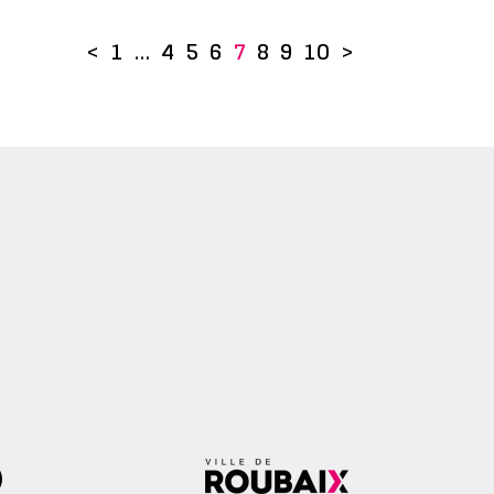
<
1
…
4
5
6
7
8
9
10
>