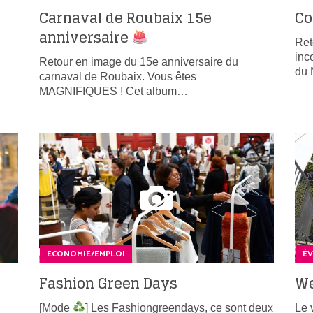
Carnaval de Roubaix 15e
Co
anniversaire
Ret
inc
Retour en image du 15e anniversaire du
du
carnaval de Roubaix. Vous êtes
MAGNIFIQUES ! Cet album…
ECONOMIE/EMPLOI
É
Fashion Green Days
We
[Mode
] Les Fashiongreendays, ce sont deux
Le 