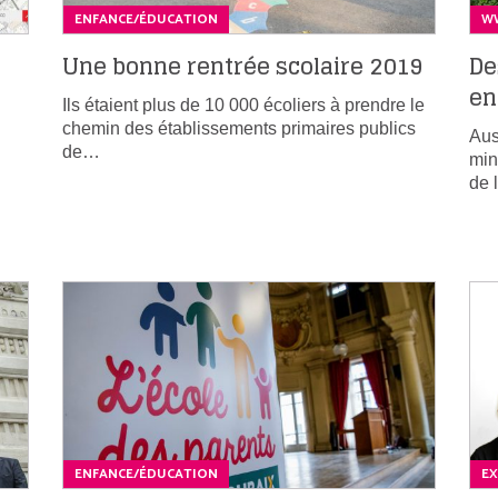
ENFANCE/ÉDUCATION
WW
Une bonne rentrée scolaire 2019
De
en
Ils étaient plus de 10 000 écoliers à prendre le
chemin des établissements primaires publics
Aus
de…
min
n
de 
ENFANCE/ÉDUCATION
EX