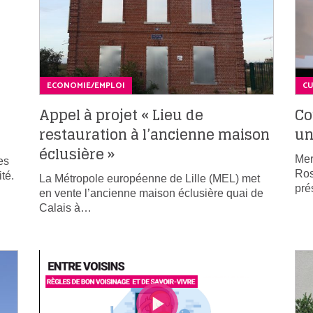
ECONOMIE/EMPLOI
C
Appel à projet « Lieu de
Co
restauration à l’ancienne maison
un
éclusière »
Mer
es
Ros
ité.
La Métropole européenne de Lille (MEL) met
pré
en vente l’ancienne maison éclusière quai de
Calais à…