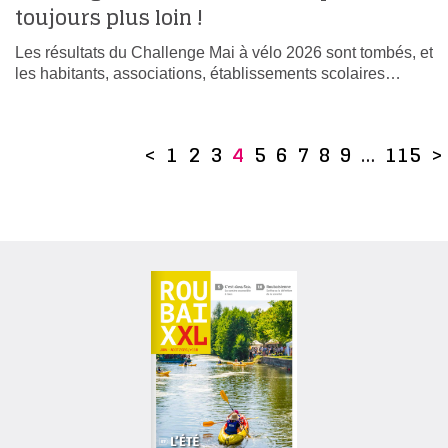
toujours plus loin !
Les résultats du Challenge Mai à vélo 2026 sont tombés, et
les habitants, associations, établissements scolaires…
<
1
2
3
4
5
6
7
8
9
…
115
>