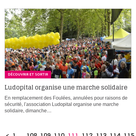
DÉCOUVRIR ET SORTIR
Ludopital organise une marche solidaire
En remplacement des Foulées, annulées pour raisons de
sécurité, l'association Ludopital organise une marche
solidaire, dimanche…
<
1
…
108
109
110
111
112
113
114
115