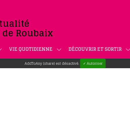
tualité
e de Roubaix
VIE QUOTIDIENNE
DÉCOUVRIR ET SORTIR
AddToAny (share) est désactivé.
✓ Autoriser