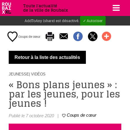
Toute l'actualité
de la ville de Roubaix
AddToAny (share) est désactivé.
✓ Autoriser
Coups de cœur
Retour à la liste des actualités
JEUNESSE
| VIDÉOS
« Bons plans jeunes » :
par les jeunes, pour les
jeunes !
Coups de cœur
Publié le 7 octobre 2020
|