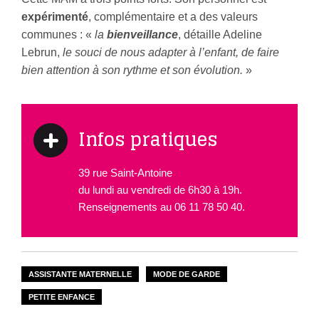
expérimenté
, complémentaire et a des valeurs
communes : «
la
bienveillance
, détaille Adeline
Lebrun,
le souci de nous adapter à l’enfant, de faire
bien attention à son rythme et son évolution.
»
Infos pratiques
39 rue Saint-Antoine
du lundi au vendredi de 6h30 à 19h.
Renseignements au 06 11 78 50 40.
ASSISTANTE MATERNELLE
MODE DE GARDE
PETITE ENFANCE