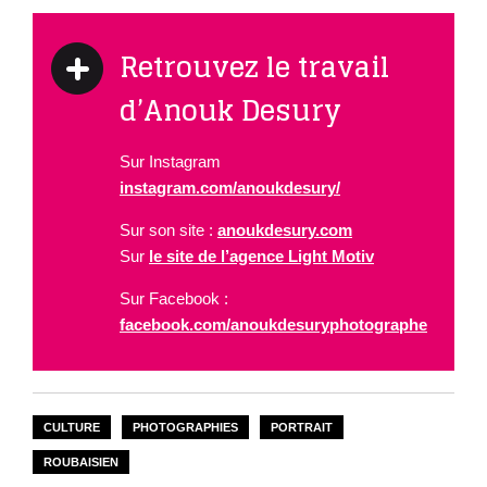
Retrouvez le travail
d’Anouk Desury
Sur Instagram
instagram.com/anoukdesury/
Sur son site :
anoukdesury.com
Sur
le site de l’agence Light Motiv
Sur Facebook :
facebook.com/anoukdesuryphotographe
CULTURE
PHOTOGRAPHIES
PORTRAIT
ROUBAISIEN