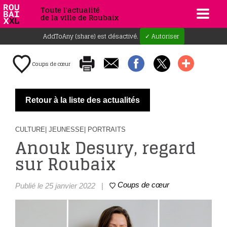
Toute l'actualité
de la ville de Roubaix
AddToAny (share) est désactivé.
✓ Autoriser
Coups de cœur
Retour à la liste des actualités
CULTURE
| JEUNESSE
| PORTRAITS
Anouk Desury, regard
sur Roubaix
Coups de cœur
Publié le 25 janvier 2022
|