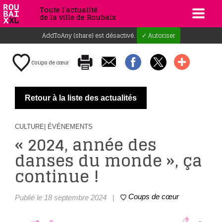
Toute l'actualité
de la ville de Roubaix
AddToAny (share) est désactivé.
✓ Autoriser
Coups de cœur
Retour à la liste des actualités
CULTURE
| ÉVÉNEMENTS
« 2024, année des
danses du monde », ça
continue !
Coups de cœur
Publié le 18 septembre 2024
|