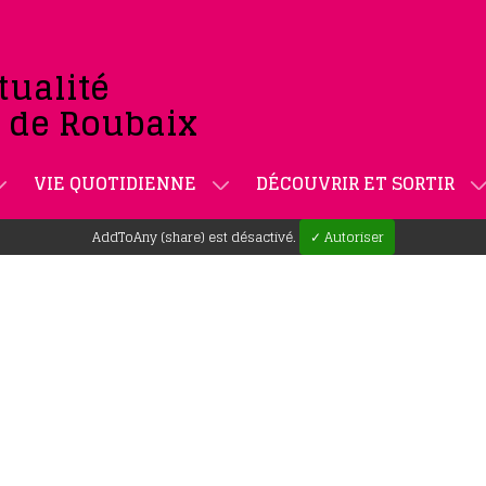
tualité
e de Roubaix
VIE QUOTIDIENNE
DÉCOUVRIR ET SORTIR
AddToAny (share) est désactivé.
✓ Autoriser