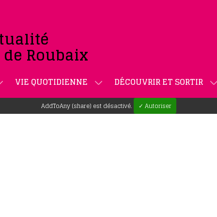
tualité
e de Roubaix
VIE QUOTIDIENNE
DÉCOUVRIR ET SORTIR
AddToAny (share) est désactivé.
✓ Autoriser